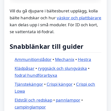
Vill du gå djupare i bältesburet upplägg, kolla
bälte handskar och hur
väskor och plattbärare
kan delas upp i små moduler. För ID och kort,
se vattentata id-fodral.
Snabblänkar till guider
Ammunitionslådor
•
Mechanix
•
Hestra
Klädpåsar
•
ryggsäck och slungväska
•
fodral hundförarbyxa
Tjänstekängor
•
Crispi kängor
•
Crispi och
Lowa
Eldstål och redskap
•
pannlampor
•
campinglampor