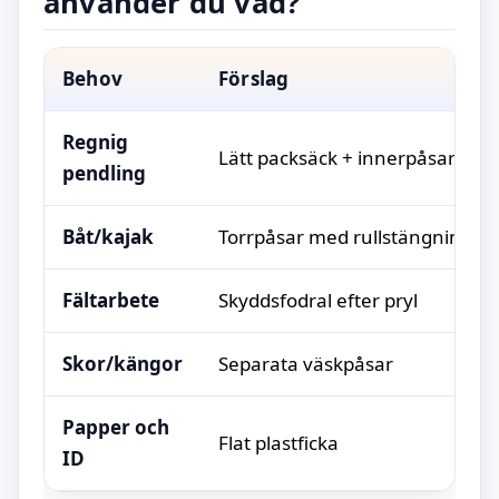
använder du vad?
Behov
Förslag
Regnig
Lätt packsäck + innerpåsar
pendling
Båt/kajak
Torrpåsar med rullstängning
Fältarbete
Skyddsfodral efter pryl
Skor/kängor
Separata väskpåsar
Papper och
Flat plastficka
ID