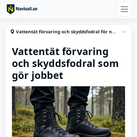
Hoppa till huvudinnehåll
Navisail
Vattentät förvaring och skyddsfodral för nybörjare
Visa
Vattentät förvaring
och skyddsfodral som
gör jobbet