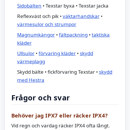
Sidobälten
• Texstar byxa • Texstar jacka
Reflexväst och pik •
väktarhandskar
•
värmesulor och strumpor
Magnumkängor
•
fältpackning
•
taktiska
kläder
Ullsulor
•
förvaring kläder
•
skydd
värmeplagg
Skydd bälte • fickförvaring Texstar •
skydd
med Hestra
Frågor och svar
Behöver jag IPX7 eller räcker IPX4?
Vid regn och vardag räcker IPX4 ofta långt.