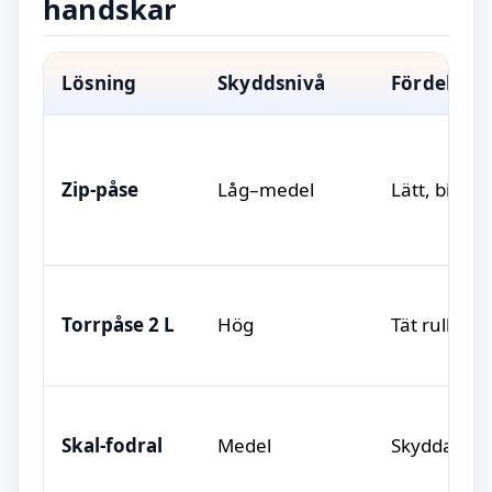
handskar
Lösning
Skyddsnivå
Fördelar
Zip-påse
Låg–medel
Lätt, billig,
Torrpåse 2 L
Hög
Tät rullstä
Skal-fodral
Medel
Skyddar mot