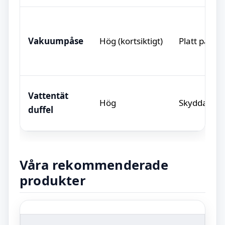
Vakuumpåse
Hög (kortsiktigt)
Platt pack
Vattentät
Hög
Skyddar allt
duffel
Våra rekommenderade
produkter