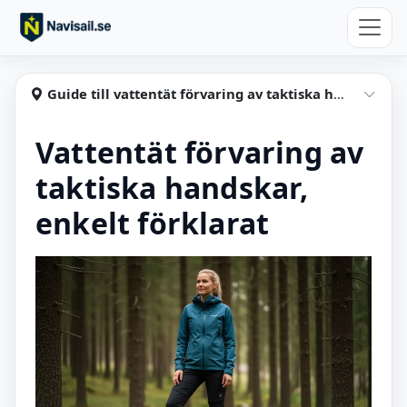
Hoppa till huvudinnehåll
Navisail
Guide till vattentät förvaring av taktiska handskar
Visa
Vattentät förvaring av
taktiska handskar,
enkelt förklarat