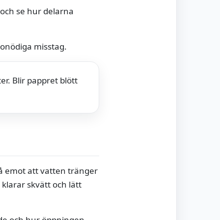
och se hur delarna
a onödiga misstag.
. Blir pappret blött
tå emot att vatten tränger
larar skvätt och lätt
ade och hur öppningen