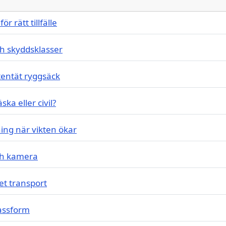
ör rätt tillfälle
h skyddsklasser
tentät ryggsäck
ka eller civil?
ning när vikten ökar
ch kamera
et transport
passform