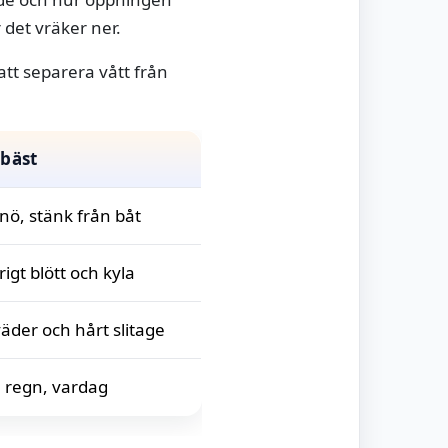
 det vräker ner.
 att separera vått från
 bäst
nö, stänk från båt
igt blött och kyla
väder och hårt slitage
 regn, vardag