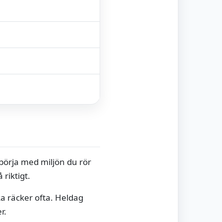
 börja med miljön du rör
riktigt.
ka räcker ofta. Heldag
r.