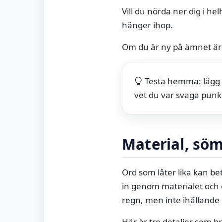
Vill du nörda ner dig i h
hänger ihop.
Om du är ny på ämnet ä
Testa hemma: lägg h
vet du var svaga punkt
Material, sö
Ord som låter lika kan be
in genom materialet och ö
regn, men inte ihållande 
Här är tre detaljer som 