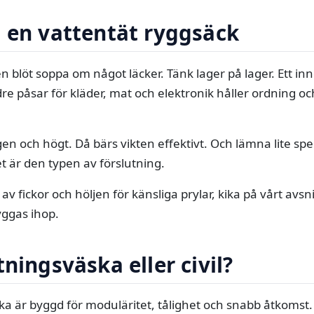
 en vattentät ryggsäck
ir en blöt soppa om något läcker. Tänk lager på lager. Ett in
e påsar för kläder, mat och elektronik håller ordning och
en och högt. Då bärs vikten effektivt. Och lämna lite s
et är den typen av förslutning.
r av fickor och höljen för känsliga prylar, kika på vårt avs
byggas ihop.
tningsväska eller civil?
ska är byggd för moduläritet, tålighet och snabb åtkomst