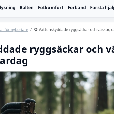
lysning
Bälten
Fotkomfort
Förband
Första hjä
al för nybörjare
Vattenskyddade ryggsäckar och väskor, rä
ddade ryggsäckar och vä
 vardag