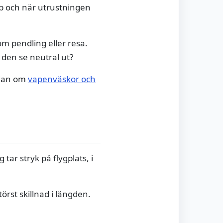
bb och när utrustningen
som pendling eller resa.
den se neutral ut?
idan om
vapenväskor och
 tar stryk på flygplats, i
törst skillnad i längden.