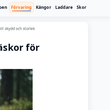
lpen
Förvaring
Kängor
Laddare
Skor
tt skydd och storlek
skor för