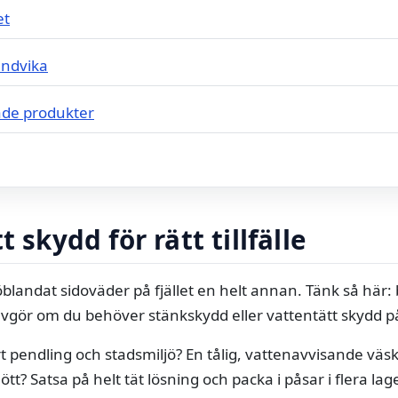
et
undvika
de produkter
t skydd för rätt tillfälle
öblandat sidoväder på fjället en helt annan. Tänk så här:
 avgör om du behöver stänkskydd eller vattentätt skydd på 
rt pendling och stadsmiljö? En tålig, vattenavvisande väs
blött? Satsa på helt tät lösning och packa i påsar i flera lage