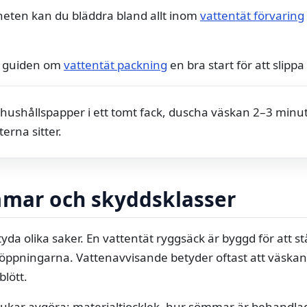
elheten kan du bläddra bland allt inom
vattentät förvaring
r guiden om
vattentät packning
en bra start för att slipp
ushållspapper i ett tomt fack, duscha väskan 2–3 minuter
erna sitter.
mmar och skyddsklasser
tyda olika saker. En vattentät ryggsäck är byggd för att s
ppningarna. Vattenavvisande betyder oftast att väskan k
blött.
brukar avgöra: materialtjocklek, hur sömmar är behandl