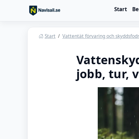
Hoppa till huvudinnehåll
Start
Be
Navisail
Start
Vattentät förvaring och skyddsfodr
Vattensky
jobb, tur,