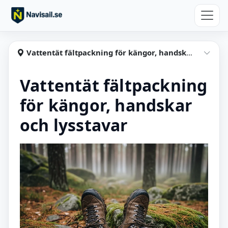
Hoppa till huvudinnehåll
Navisail
Vattentät fältpackning för kängor, handskar, lysstavar
Visa
Vattentät fältpackning
för kängor, handskar
och lysstavar