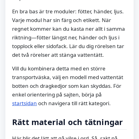
En bra bas är tre moduler: fötter, händer, ljus.
Varje modul har sin färg och etikett. När
regnet kommer kan du kasta ner allt i samma
riktning—fötter längst ner, händer och ljus i
topplock eller sidofack. Lär du dig rörelsen tar
det två rörelser att stänga vattentätt.
Vill du kombinera detta med en större
transportväska, välj en modell med vattentät
botten och dragkedjor som kan skyddas. För
enkel orientering på sajten, börja på
startsidan
och navigera till rätt kategori.
Rätt material och tätningar
Här blir det lätt att gå vilse i ord. Så, rakt på