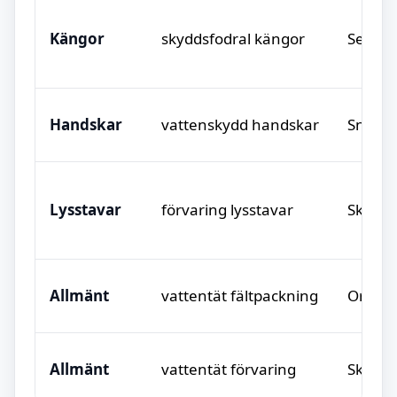
Kängor
skyddsfodral kängor
Separa
Handskar
vattenskydd handskar
Snabbt 
Lysstavar
förvaring lysstavar
Skydda
Allmänt
vattentät fältpackning
Ordnin
Allmänt
vattentät förvaring
Skyddar