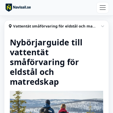
Hoppa till huvudinnehåll
Navisail
Vattentät småförvaring för eldstål och matredskap
Visa
Nybörjarguide till
vattentät
småförvaring för
eldstål och
matredskap