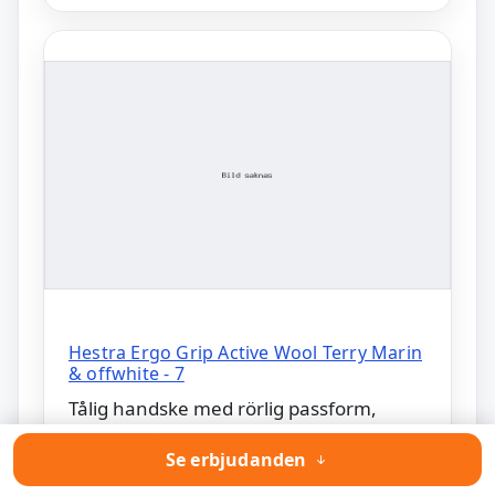
Hestra Ergo Grip Active Wool Terry Marin
& offwhite - 7
Tålig handske med rörlig passform,
fungerar året runt, skyddar händer vid
Se erbjudanden
sysslor i läger.