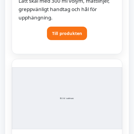
Lätt skål med 300 ml volym, måttlinjer,
greppvänligt handtag och hål för
upphängning.
Till produkten