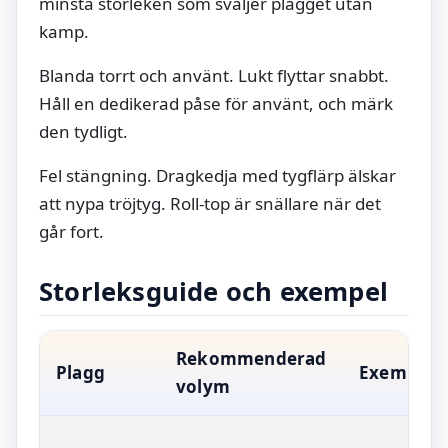
minsta storleken som sväljer plagget utan
kamp.
Blanda torrt och använt. Lukt flyttar snabbt.
Håll en dedikerad påse för använt, och märk
den tydligt.
Fel stängning. Dragkedja med tygflärp älskar
att nypa tröjtyg. Roll-top är snällare när det
går fort.
Storleksguide och exempel
Rekommenderad
Plagg
Exempelp
volym