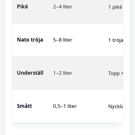
Piké
2–4 liter
1 piké + t
Nato tröja
5–8 liter
1 tröja + b
Underställ
1–2 liter
Topp + byx
Smått
0,5–1 liter
Nycklar, d