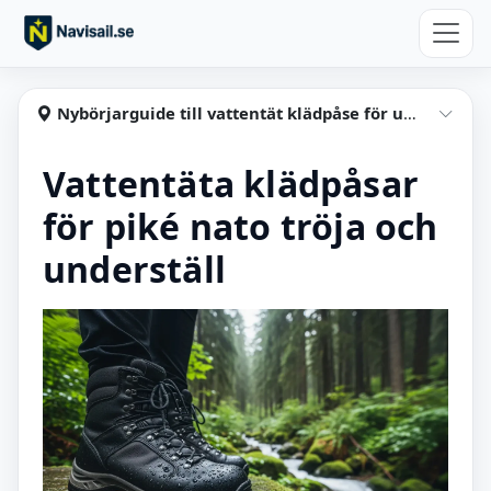
Hoppa till huvudinnehåll
Navisail
Nybörjarguide till vattentät klädpåse för uniform
Visa
Vattentäta klädpåsar
för piké nato tröja och
underställ