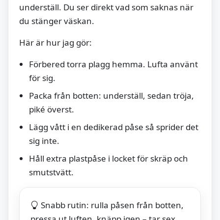
underställ. Du ser direkt vad som saknas när
du stänger väskan.
Här är hur jag gör:
Förbered torra plagg hemma. Lufta använt
för sig.
Packa från botten: underställ, sedan tröja,
piké överst.
Lägg vått i en dedikerad påse så sprider det
sig inte.
Håll extra plastpåse i locket för skräp och
smutstvätt.
Snabb rutin: rulla påsen från botten,
pressa ut luften, knäpp igen – tar sex