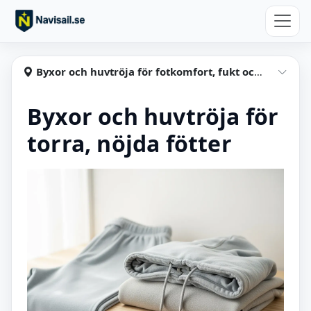
Hoppa till huvudinnehåll
Navisail
Byxor och huvtröja för fotkomfort, fukt och värmebalans
Visa
Byxor och huvtröja för
torra, nöjda fötter