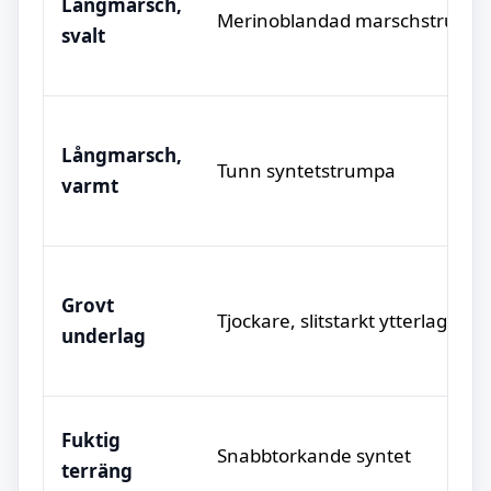
Långmarsch,
Merinoblandad marschstrump
svalt
Långmarsch,
Tunn syntetstrumpa
varmt
Grovt
Tjockare, slitstarkt ytterlager
underlag
Fuktig
Snabbtorkande syntet
terräng