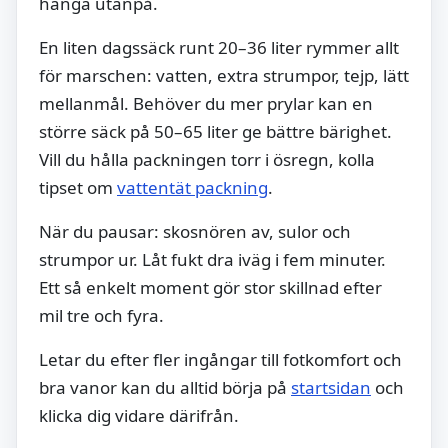
hänga utanpå.
En liten dagssäck runt 20–36 liter rymmer allt
för marschen: vatten, extra strumpor, tejp, lätt
mellanmål. Behöver du mer prylar kan en
större säck på 50–65 liter ge bättre bärighet.
Vill du hålla packningen torr i ösregn, kolla
tipset om
vattentät packning
.
När du pausar: skosnören av, sulor och
strumpor ur. Låt fukt dra iväg i fem minuter.
Ett så enkelt moment gör stor skillnad efter
mil tre och fyra.
Letar du efter fler ingångar till fotkomfort och
bra vanor kan du alltid börja på
startsidan
och
klicka dig vidare därifrån.