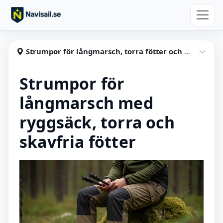
Hoppa till huvudinnehåll
Navisail
Strumpor för långmarsch, torra fötter och mindre skav
Visa
Strumpor för
långmarsch med
ryggsäck, torra och
skavfria fötter