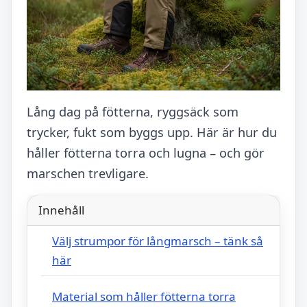
Lång dag på fötterna, ryggsäck som
trycker, fukt som byggs upp. Här är hur du
håller fötterna torra och lugna – och gör
marschen trevligare.
Innehåll
Välj strumpor för långmarsch – tänk så
här
Material som håller fötterna torra