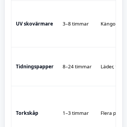
UV skovärmare
3–8 timmar
Kängor, pjä
Tidningspapper
8–24 timmar
Läder, finar
Torkskåp
1–3 timmar
Flera par s