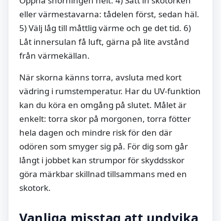
Öppna snörningen helt. 4) Sätt in skotorken
eller värmestavarna: tådelen först, sedan häl.
5) Välj låg till måttlig värme och ge det tid. 6)
Låt innersulan få luft, gärna på lite avstånd
från värmekällan.
När skorna känns torra, avsluta med kort
vädring i rumstemperatur. Har du UV-funktion
kan du köra en omgång på slutet. Målet är
enkelt: torra skor på morgonen, torra fötter
hela dagen och mindre risk för den där
odören som smyger sig på. För dig som går
långt i jobbet kan strumpor för skyddsskor
göra märkbar skillnad tillsammans med en
skotork.
Vanliga misstag att undvika