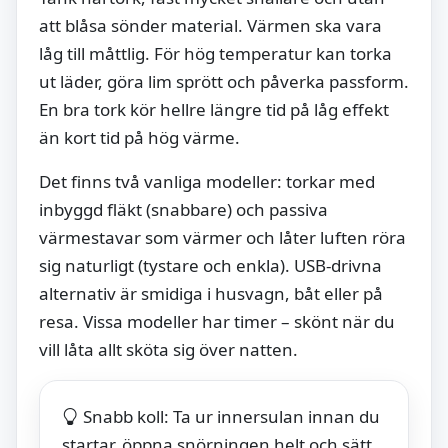
att blåsa sönder material. Värmen ska vara
låg till måttlig. För hög temperatur kan torka
ut läder, göra lim sprött och påverka passform.
En bra tork kör hellre längre tid på låg effekt
än kort tid på hög värme.
Det finns två vanliga modeller: torkar med
inbyggd fläkt (snabbare) och passiva
värmestavar som värmer och låter luften röra
sig naturligt (tystare och enkla). USB-drivna
alternativ är smidiga i husvagn, båt eller på
resa. Vissa modeller har timer – skönt när du
vill låta allt sköta sig över natten.
Snabb koll: Ta ur innersulan innan du
startar, öppna snörningen helt och sätt