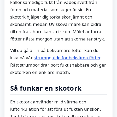
källor samtidigt: fukt från väder, svett från
foten och material som suger åt sig. En
skotork hjälper dig torka skor jämnt och
skonsamt, medan UV skovärmare kan bidra
till en fräschare känsla i skon. Målet är torra
fötter nästa morgon utan att skorna tar stryk.
Vill du gå all in på bekvämare fötter kan du
kika på vår
strumpguide för bekväma fötter
.
Rätt strumpor drar bort fukt snabbare och ger
skotorken en enklare match.
Så funkar en skotork
En skotork använder mild värme och
luftcirkulation för att föra ut fukten ur skon.
Tänk hårtork, fast mycket snällare och utan