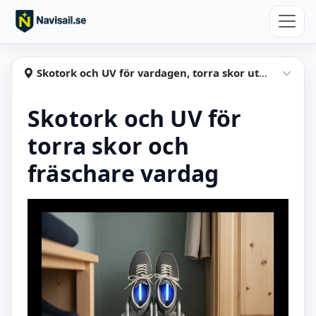
Hoppa till huvudinnehåll
Navisail
Skotork och UV för vardagen, torra skor utan krångel
Visa
Skotork och UV för
torra skor och
fräschare vardag