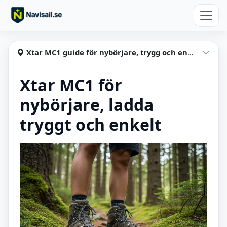
Hoppa till huvudinnehåll
Navisail
Xtar MC1 guide för nybörjare, trygg och enkel laddning
Visa
Xtar MC1 för
nybörjare, ladda
tryggt och enkelt