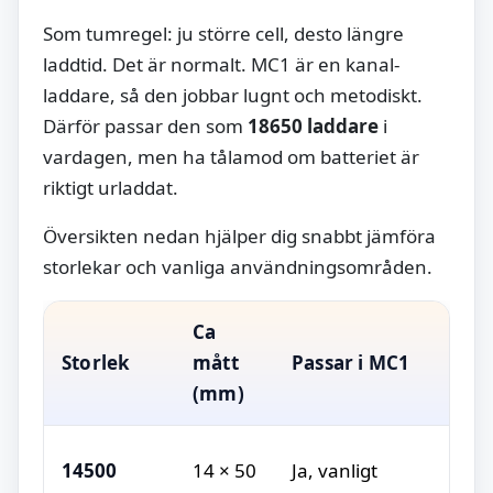
Som tumregel: ju större cell, desto längre
laddtid. Det är normalt. MC1 är en kanal-
laddare, så den jobbar lugnt och metodiskt.
Därför passar den som
18650 laddare
i
vardagen, men ha tålamod om batteriet är
riktigt urladdat.
Översikten nedan hjälper dig snabbt jämföra
storlekar och vanliga användningsområden.
Ca
E
Storlek
mått
Passar i MC1
a
(mm)
K
14500
14 × 50
Ja, vanligt
f