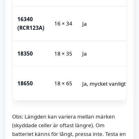
S
16340
16 × 34
Ja
v
(RCR123A)
k
S
18350
18 × 35
Ja
l
F
18650
18 × 65
Ja, mycket vanligt
p
v
Obs: Längden kan variera mellan märken
(skyddade celler är oftast längre). Om
batteriet känns för långt, pressa inte. Testa en